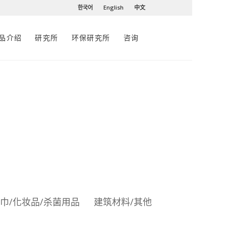
한국어
English
中文
品介绍
研究所
环保研究所
咨询
巾/化妆品/杀菌用品
建筑材料/其他