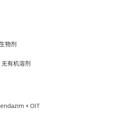
杀生物剂
，无有机溶剂
ndazim + OIT